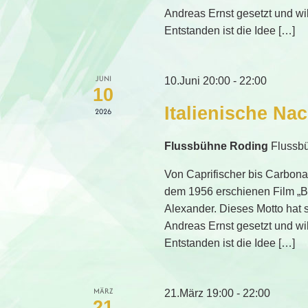
Andreas Ernst gesetzt und wil
Entstanden ist die Idee […]
JUNI
10.Juni 20:00
-
22:00
10
Italienische Na
2026
Flussbühne Roding
Flussb
Von Caprifischer bis Carbonar
dem 1956 erschienen Film „Bo
Alexander. Dieses Motto hat 
Andreas Ernst gesetzt und wil
Entstanden ist die Idee […]
MÄRZ
21.März 19:00
-
22:00
21