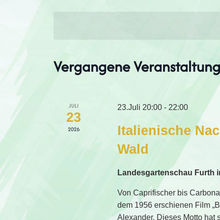
Suche
Datum
nach
wählen.
Veranstaltungen
Kalender
Schlüsselwort.
Vergangene Veranstaltun
von
Veranstaltungen
JULI
23.Juli 20:00
-
22:00
23
Italienische Na
2026
Wald
Landesgartenschau Furth 
Von Caprifischer bis Carbonar
dem 1956 erschienen Film „Bo
Alexander. Dieses Motto hat 