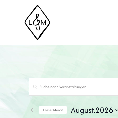
Veranstaltungen
Bitte
Suche
und
Schlüsselwort
Ansichten,
eingeben.
August.2026
Dieser Monat
Navigation